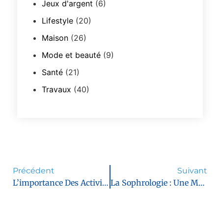
Jeux d'argent
(6)
Lifestyle
(20)
Maison
(26)
Mode et beauté
(9)
Santé
(21)
Travaux
(40)
Précédent
Suivant
L’importance Des Activités De Team Building Lors Des Séminaires D’entreprise
La Sophrologie : Une Méthode Douce Pour Gérer Le Stress Au Quotidien